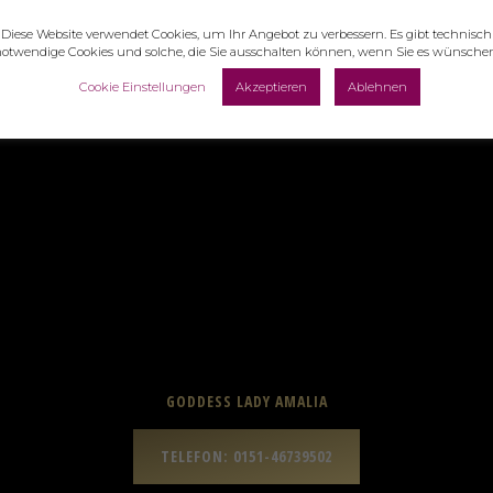
Diese Website verwendet Cookies, um Ihr Angebot zu verbessern. Es gibt technisch
otwendige Cookies und solche, die Sie ausschalten können, wenn Sie es wünsche
Cookie Einstellungen
Akzeptieren
Ablehnen
GODDESS LADY AMALIA
TELEFON: 0151-46739502