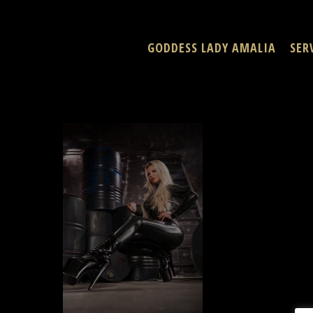
Skip
to
GODDESS LADY AMALIA
SER
main
content