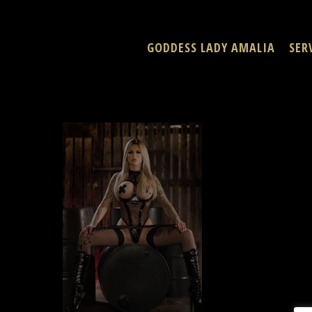
Skip
to
GODDESS LADY AMALIA
SER
main
content