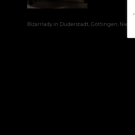
n
Bizarrlady in Duderstadt, Göttingen, Niede