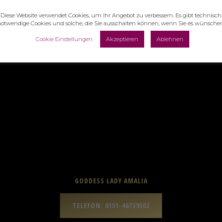
Diese Website verwendet Cookies, um Ihr Angebot zu verbessern. Es gibt technisch
otwendige Cookies und solche, die Sie ausschalten können, wenn Sie es wünsche
rsachsen, Harz
Cookie Einstellungen
Akzeptieren
Ablehnen
GODDESS LADY AMALIA
TELEFON: 0151-46739502